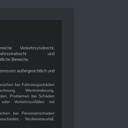
che Verkehrszivilrecht,
erkehrsstrafrecht und
liche Bereiche.
Interessen außergerichtlich und
prüchen bei Fahrzeugschäden
rechnung, Wertminderung,
aden, Problemen bei Schäden
oder Verkehrsunfällen mit
üchen bei Personenschaden
schaden, Verdienstausfall,