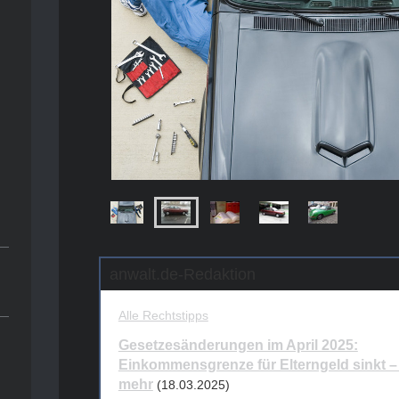
anwalt.de-Redaktion
Alle Rechtstipps
Gesetzesänderungen im April 2025:
Einkommensgrenze für Elterngeld sinkt –
mehr
(18.03.2025)