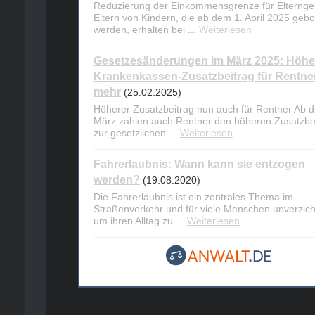
Reduzierung der Einkommensgrenze für Elternge
Eltern von Kindern, die ab dem 1. April 2025 geb
werden, erhalten bei ...
Weiterlesen
Gesetzesänderungen im März 2025: Höhe
Krankenkassen-Zusatzbeitrag für Rentne
mehr
(25.02.2025)
Höherer Zusatzbeitrag nun auch für Rentner Ab 
März zahlen auch Rentner den höheren Zusatzbe
zur gesetzlichen ...
Weiterlesen
Fahrerlaubnis: Wann kann sie entzogen
werden?
(19.08.2020)
Die Fahrerlaubnis ist ein zentrales Thema im
Straßenverkehr und für viele Menschen unverzich
um ihren Alltag zu ...
Weiterlesen