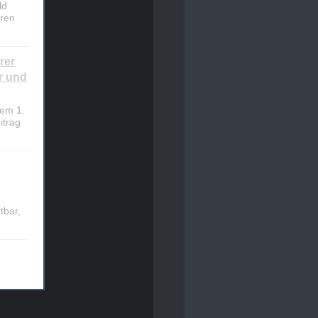
ld
oren
rer
r und
dem 1.
itrag
tbar,